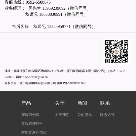
客服热线：
0592-5588675
业务经理： 吴先生
15959239692
（微信同号）
秋师兄
18650030991
（微信同号）
售后客服：秋师兄
13225959771
（微信同号）
地址：福建省厦门市湖里区禾山路2419号3楼（厦门星际电器有限公司(北区)）| 电话：
0592-
5588675
网址：
www.xmciyuan.cn
版权所有：厦门慈愿网络科技有限公司
闽ICP备18028392号-2
产品
关于
新闻
联系
智能万佛墙
关于我们
公司资讯
联系方式
寺院管理软件
智能骨灰存放架