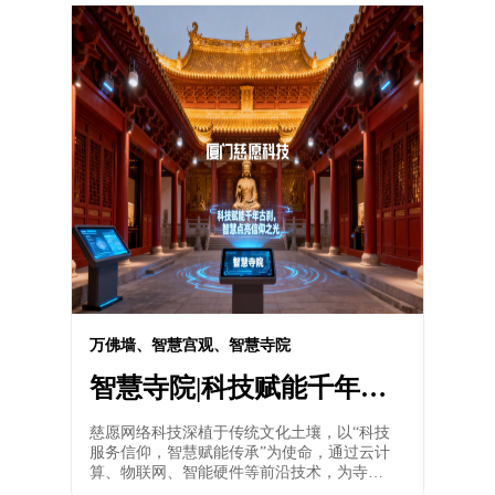
1000+家知名寺院、道观。为寺院量身打造寺
院信息管理系统（包括：挂单管理、牌位打
印、法会管理、 财务管理等功能）、智能祈
福灯/光明灯、智能万佛墙、电子牌位、寺院
捐赠系统、电子蜡烛台/莲花灯、电子功德
箱、智能骨灰存放架等自主产品。为陵园提
供远程祭拜系统、智能骨灰存放架、智能骨
灰存放业务管理软件、智能祭祀厅等知名产
品。为行业厂家及经销商提供佛具用品采购
平台。公司坚持以客户为中心，打造品牌 +
资源整合为核心平台战略的核心竞争力。
万佛墙、智慧宫观、智慧寺院
智慧寺院|科技赋能千年古
刹，智慧点亮信仰之光
慈愿网络科技深植于传统文化土壤，以“科技
服务信仰，智慧赋能传承”为使命，通过云计
算、物联网、智能硬件等前沿技术，为寺院
道观提供量身定制的数字化转型方案。