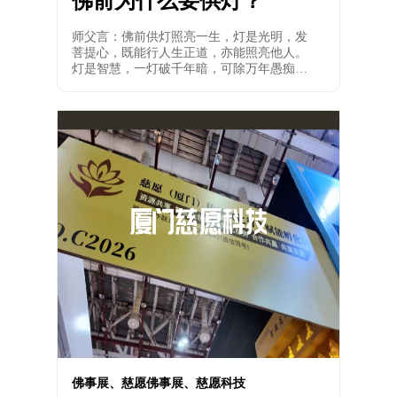
佛前为什么要供灯？
师父言：佛前供灯照亮一生，灯是光明，发
菩提心，既能行人生正道，亦能照亮他人。
灯是智慧，一灯破千年暗，可除万年愚痴，
指引智慧人生。灯含 "火" 与 "丁"，寓意人丁
兴旺，家族兴盛。
佛事展、慈愿佛事展、慈愿科技