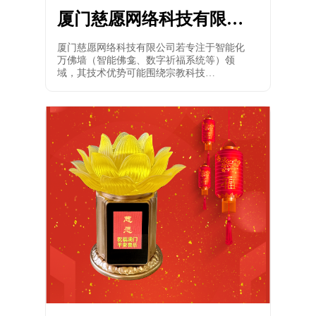
厦门慈愿网络科技有限公
司专注智能化万佛墙的技
厦门慈愿网络科技有限公司若专注于智能化
术优势到底在哪里
万佛墙（智能佛龛、数字祈福系统等）领
域，其技术优势可能围绕宗教科技
（Religious Tech）的垂直需求展开