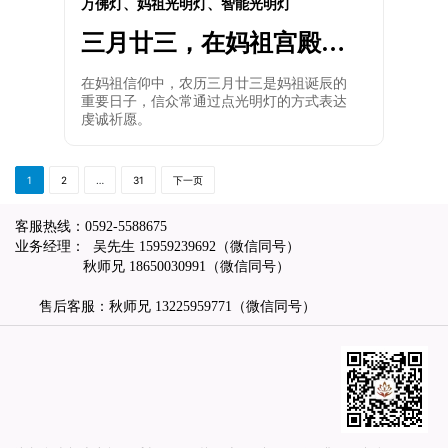
万佛灯、妈祖光明灯、智能光明灯
三月廿三，在妈祖宫殿点
亮一盏自己的光明灯有何
在妈祖信仰中，农历三月廿三是妈祖诞辰的
意义
重要日子，信众常通过点光明灯的方式表达
虔诚祈愿。
1
2
…
31
下一页
客服热线：
0592-5588675
业务经理： 吴先生
15959239692
（微信同号）
秋师兄
18650030991
（微信同号）
售后客服：秋师兄
13225959771
（微信同号）