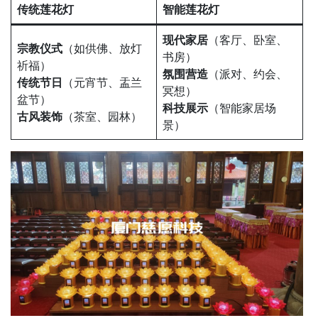
传统莲花灯
智能莲花灯
现代家居
（客厅、卧室、
宗教仪式
（如供佛、放灯
书房）
祈福）
氛围营造
（派对、约会、
传统节日
（元宵节、盂兰
冥想）
盆节）
科技展示
（智能家居场
古风装饰
（茶室、园林）
景）