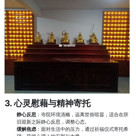
3. 心灵慰藉与精神寄托
静心反思
：寺院环境清幽，远离世俗喧嚣，适合在辞
旧迎新之际静心反思，调整心态。
缓解焦虑
：面对生活中的压力，通过祈福仪式寄托希