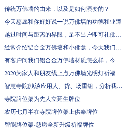
缺一不可！
传统万佛墙的由来，以及是如何演变的？
今天慈愿和你好好说一说万佛墙的功德和业障
越过时间与距离的界限，足不出户即可礼佛敬
神。慈愿带你了解智能万佛墙
经常介绍铝合金万佛墙和小佛龛，今天我们来
讲讲慈愿智能木制万佛墙的材质和工艺。
有客户问我们铝合金万佛墙材质怎么样，今天
我们就详细的为你介绍下吧
2020为家人和朋友线上点万佛墙光明灯祈福
智慧寺院|浅谈应用人、货、场重组，分析我们
慈愿为什么这么做智能万佛墙和现代化寺院建
寺院牌位架为先人立延生牌位
设云平台？
农历七月半在寺院牌位架上供奉牌位
智能牌位架-慈愿全新升级祈福牌位