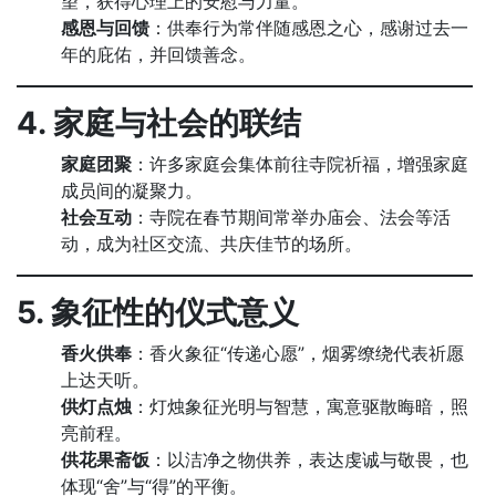
望，获得心理上的安慰与力量。
感恩与回馈
：供奉行为常伴随感恩之心，感谢过去一
年的庇佑，并回馈善念。
4. 家庭与社会的联结
家庭团聚
：许多家庭会集体前往寺院祈福，增强家庭
成员间的凝聚力。
社会互动
：寺院在春节期间常举办庙会、法会等活
动，成为社区交流、共庆佳节的场所。
5. 象征性的仪式意义
香火供奉
：香火象征“传递心愿”，烟雾缭绕代表祈愿
上达天听。
供灯点烛
：灯烛象征光明与智慧，寓意驱散晦暗，照
亮前程。
供花果斋饭
：以洁净之物供养，表达虔诚与敬畏，也
体现“舍”与“得”的平衡。