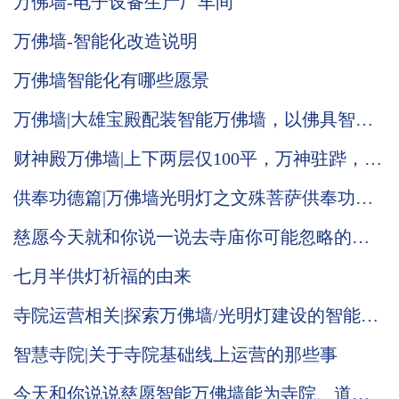
万佛墙-电子设备生产厂车间
万佛墙-智能化改造说明
万佛墙智能化有哪些愿景
万佛墙|大雄宝殿配装智能万佛墙，以佛具智
德，光照大殿，普渡人间
财神殿万佛墙|上下两层仅100平，万神驻跸，气
势恢宏！
供奉功德篇|万佛墙光明灯之文殊菩萨供奉功德
意义！
慈愿今天就和你说一说去寺庙你可能忽略的小
细节
七月半供灯祈福的由来
寺院运营相关|探索万佛墙/光明灯建设的智能化
归根结底是做好触点营销
智慧寺院|关于寺院基础线上运营的那些事
今天和你说说慈愿智能万佛墙能为寺院、道观