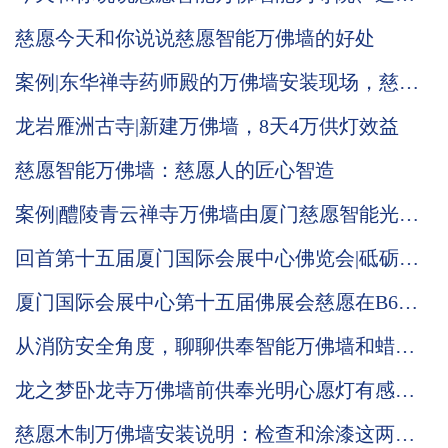
带来哪些改变
慈愿今天和你说说慈愿智能万佛墙的好处
案例|东华禅寺药师殿的万佛墙安装现场，慈愿
工作人员带您现场观看
龙岩雁洲古寺|新建万佛墙，8天4万供灯效益
慈愿智能万佛墙：慈愿人的匠心智造
案例|醴陵青云禅寺万佛墙由厦门慈愿智能光明
灯系统负责承建
回首第十五届厦门国际会展中心佛览会|砥砺奋
进中的慈愿期待与您再次相会
厦门国际会展中心第十五届佛展会慈愿在B6区
T021与你相会
从消防安全角度，聊聊供奉智能万佛墙和蜡烛
台的改进优势
龙之梦卧龙寺万佛墙前供奉光明心愿灯有感：
礼佛在人，供灯在心
慈愿木制万佛墙安装说明：检查和涂漆这两步