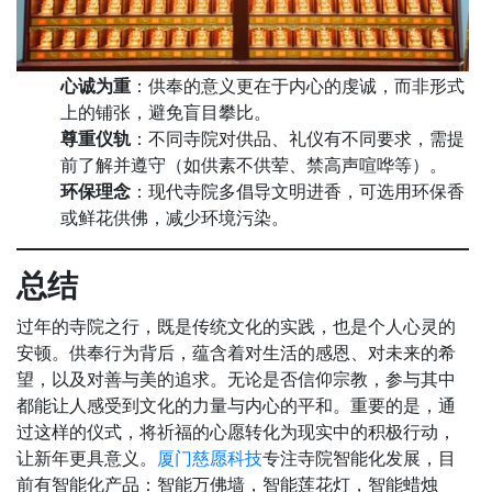
心诚为重
：供奉的意义更在于内心的虔诚，而非形式
上的铺张，避免盲目攀比。
尊重仪轨
：不同寺院对供品、礼仪有不同要求，需提
前了解并遵守（如供素不供荤、禁高声喧哗等）。
环保理念
：现代寺院多倡导文明进香，可选用环保香
或鲜花供佛，减少环境污染。
总结
过年的寺院之行，既是传统文化的实践，也是个人心灵的
安顿。供奉行为背后，蕴含着对生活的感恩、对未来的希
望，以及对善与美的追求。无论是否信仰宗教，参与其中
都能让人感受到文化的力量与内心的平和。重要的是，通
过这样的仪式，将祈福的心愿转化为现实中的积极行动，
让新年更具意义。
厦门慈愿科技
专注寺院智能化发展，目
前有智能化产品：智能万佛墙，智能莲花灯，智能蜡烛