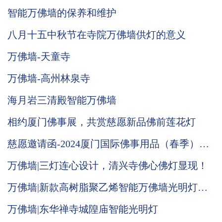
智能万佛墙的保养和维护
八月十五中秋节在寺院万佛墙供灯的意义
万佛墙-天童寺
万佛墙-高州林泉寺
海月岩三清殿智能万佛墙
相约厦门佛事展，共赏慈愿新品佛前莲花灯
慈愿邀请函-2024厦门国际佛事用品（春季）展
览会
万佛墙|三灯连心设计，清兴寺佛心佛灯显现！
万佛墙|新款高树脂聚乙烯智能万佛墙光明灯推
荐
万佛墙|东华禅寺城隍庙智能光明灯