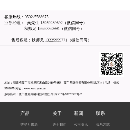
客服热线：
0592-5588675
业务经理： 吴先生
15959239692
（微信同号）
秋师兄
18650030991
（微信同号）
售后客服：秋师兄
13225959771
（微信同号）
地址：福建省厦门市湖里区禾山路2419号3楼（厦门星际电器有限公司(北区)）| 电话：
0592-
5588675
网址：
www.xmciyuan.cn
版权所有：厦门慈愿网络科技有限公司
闽ICP备18028392号-2
产品
关于
新闻
联系
智能万佛墙
关于我们
公司资讯
联系方式