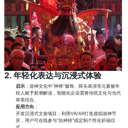
2. 年轻化表达与沉浸式体验
启示
：游神文化中“神将”服饰、阵头表演等元素被年
轻人赋予新潮解读，智能化企业需将传统文化与当代
审美结合。
应用方向
：
开发沉浸式文旅项目：利用VR/AR打造虚拟游神节
庆，用户可在线参与“抬神轿”或定制个性化祈福仪
式。