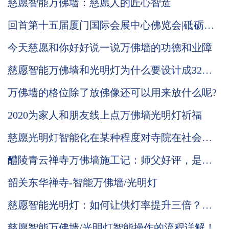
慈愿智能万佛墙：慈愿人的匠心智造
慈愿在这里做个说明
回首第十五届厦门国际会展中心佛览会|砥砺奋
进中的慈愿期待与您再次相会
今天慈愿和你好好说一说万佛墙的功德和业障
慈愿智能万佛墙和光明灯为什么要设计成32种
可变颜色灯板，3种颜色的公示姓名牌？
万佛墙的格位除了放佛像还可以用来放什么呢?
2020为家人和朋友线上点万佛墙光明灯祈福
慈愿光明灯智能化在某种程度对寺院在社会中
发挥的功能起到促进的作用
醴陵青云禅寺万佛墙施工记：师父好评，是我
们前行的动力，功德无量！
韶关东华禅寺-智能万佛墙/光明灯
慈愿智能光明灯：如何让供灯率提升三倍？五
大优势，七大价值！
慈愿智能万佛墙/光明灯智能操作的流程详解！