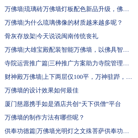
万佛墙|琉璃砖万佛墙灯板配色新品升级，佛光
普照效果显现
万佛墙|为什么琉璃佛像的材质越来越多呢？
骨灰存放架|今天说说闽南传统丧礼
万佛墙|大雄宝殿配装智能万佛墙，以佛具智
德，光照大殿，普渡人间
寺院运营推广篇|三种推广方案助力寺院管理系
统运营
财神殿万佛墙|上下两层仅100平，万神驻跸，气
势恢宏！
万佛墙的设计效果如何最佳
厦门慈愿携手如是酒店共创“天下供僧”平台
万佛墙的制作方法有哪些呢？
供奉功德篇|万佛墙光明灯之文殊菩萨供奉功德