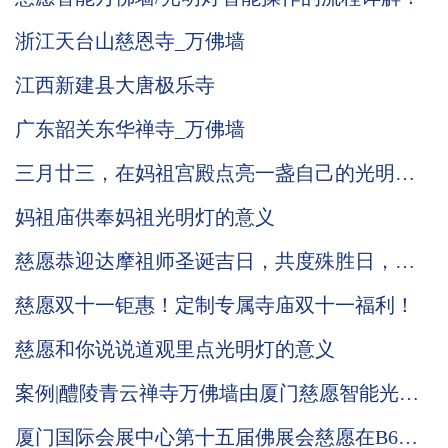
浙江天台山慈恩寺_万佛墙
江西新建县大唐极乐寺
广东韶关东华禅寺_万佛墙
三月廿三，在妈祖宫殿点亮一盏自己的光明灯
有何意义
妈祖庙供奉妈祖光明灯的意义
慈愿恭迎达摩祖师圣诞吉日，共度殊胜日，传
递法喜，增福增慧！
慈愿双十一钜惠！定制专属寺庙双十一福利！
慈愿和你说说道观里点光明灯的意义
案例|醴陵青云禅寺万佛墙由厦门慈愿智能光明
灯系统负责承建
厦门国际会展中心第十五届佛展会慈愿在B6区