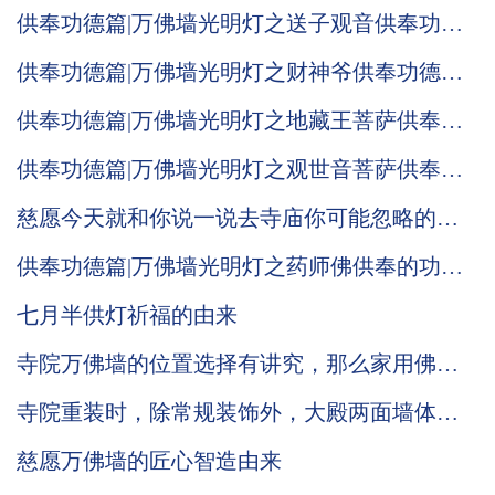
意义！
供奉功德篇|万佛墙光明灯之送子观音供奉功德
意义！
供奉功德篇|万佛墙光明灯之财神爷供奉功德意
义！
供奉功德篇|万佛墙光明灯之地藏王菩萨供奉功
德意义！
供奉功德篇|万佛墙光明灯之观世音菩萨供奉的
功德意义！
慈愿今天就和你说一说去寺庙你可能忽略的小
细节
供奉功德篇|万佛墙光明灯之药师佛供奉的功德
意义！
七月半供灯祈福的由来
寺院万佛墙的位置选择有讲究，那么家用佛龛
是否也有不为人知的摆放小细节
寺院重装时，除常规装饰外，大殿两面墙体的
装修确实可以考虑万佛墙
慈愿万佛墙的匠心智造由来