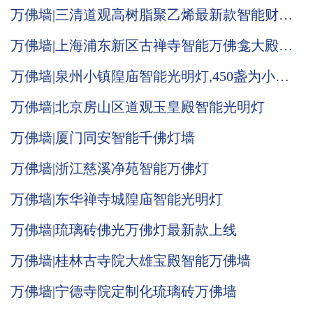
万佛墙|三清道观高树脂聚乙烯最新款智能财神
光明灯
万佛墙|上海浦东新区古禅寺智能万佛龛大殿施
工现场
万佛墙|泉州小镇隍庙智能光明灯,450盏为小宫
庙喝彩增收
万佛墙|北京房山区道观玉皇殿智能光明灯
万佛墙|厦门同安智能千佛灯墙
万佛墙|浙江慈溪净苑智能万佛灯
万佛墙|东华禅寺城隍庙智能光明灯
万佛墙|琉璃砖佛光万佛灯最新款上线
万佛墙|桂林古寺院大雄宝殿智能万佛墙
万佛墙|宁德寺院定制化琉璃砖万佛墙