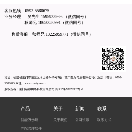
客服热线：
0592-5588675
业务经理： 吴先生
15959239692
（微信同号）
秋师兄
18650030991
（微信同号）
售后客服：秋师兄
13225959771
（微信同号）
地址：福建省厦门市湖里区禾山路2419号3楼（厦门星际电器有限公司(北区)）| 电话：
0592-
5588675
网址：
www.xmciyuan.cn
版权所有：厦门慈愿网络科技有限公司
闽ICP备18028392号-2
产品
关于
新闻
联系
智能万佛墙
关于我们
公司资讯
联系方式
寺院管理软件