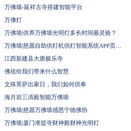
万佛墙-延祥古寺搭建智能平台
万佛灯
万佛墙|供养万佛墙光明灯多长时间最灵验？
万佛墙|慈愿自助供灯机供灯智能系统APP页面
全面改版升级
江西新建县大唐极乐寺
佛祖给我们带来什么智慧
文殊菩萨出家日，我们如何供奉
海月岩三清殿智能万佛墙
万佛墙|慈愿万佛墙感恩宁德佛协
万佛墙|厦门准提寺财神殿财神光明灯