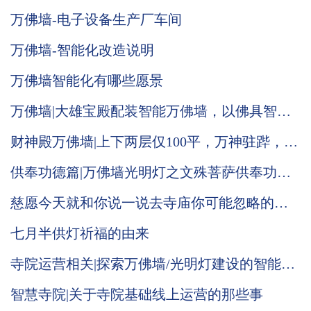
万佛墙-电子设备生产厂车间
万佛墙-智能化改造说明
万佛墙智能化有哪些愿景
万佛墙|大雄宝殿配装智能万佛墙，以佛具智
德，光照大殿，普渡人间
财神殿万佛墙|上下两层仅100平，万神驻跸，气
势恢宏！
供奉功德篇|万佛墙光明灯之文殊菩萨供奉功德
意义！
慈愿今天就和你说一说去寺庙你可能忽略的小
细节
七月半供灯祈福的由来
寺院运营相关|探索万佛墙/光明灯建设的智能化
归根结底是做好触点营销
智慧寺院|关于寺院基础线上运营的那些事