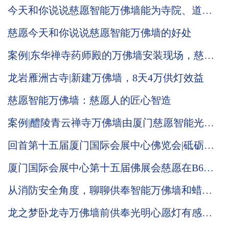
今天和你说说慈愿智能万佛墙能为寺院、道观
带来哪些改变
慈愿今天和你说说慈愿智能万佛墙的好处
案例|东华禅寺药师殿的万佛墙安装现场，慈愿
工作人员带您现场观看
龙岩雁洲古寺|新建万佛墙，8天4万供灯效益
慈愿智能万佛墙：慈愿人的匠心智造
案例|醴陵青云禅寺万佛墙由厦门慈愿智能光明
灯系统负责承建
回首第十五届厦门国际会展中心佛览会|砥砺奋
进中的慈愿期待与您再次相会
厦门国际会展中心第十五届佛展会慈愿在B6区
T021与你相会
从消防安全角度，聊聊供奉智能万佛墙和蜡烛
台的改进优势
龙之梦卧龙寺万佛墙前供奉光明心愿灯有感：
礼佛在人，供灯在心