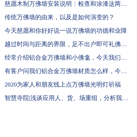
慈愿木制万佛墙安装说明：检查和涂漆这两步
缺一不可！
传统万佛墙的由来，以及是如何演变的？
今天慈愿和你好好说一说万佛墙的功德和业障
越过时间与距离的界限，足不出户即可礼佛敬
神。慈愿带你了解智能万佛墙
经常介绍铝合金万佛墙和小佛龛，今天我们来
讲讲慈愿智能木制万佛墙的材质和工艺。
有客户问我们铝合金万佛墙材质怎么样，今天
我们就详细的为你介绍下吧
2020为家人和朋友线上点万佛墙光明灯祈福
智慧寺院|浅谈应用人、货、场重组，分析我们
慈愿为什么这么做智能万佛墙和现代化寺院建
设云平台？