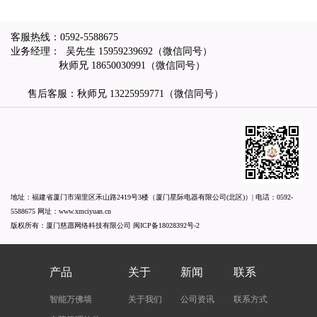
客服热线：
0592-5588675
业务经理： 吴先生
15959239692
（微信同号）
秋师兄
18650030991
（微信同号）
售后客服：秋师兄
13225959771
（微信同号）
地址：福建省厦门市湖里区禾山路2419号3楼（厦门星际电器有限公司(北区)）| 电话：
0592-
5588675
网址：
www.xmciyuan.cn
版权所有：厦门慈愿网络科技有限公司
闽ICP备18028392号-2
产品
关于
新闻
联系
智能万佛墙
关于我们
公司资讯
联系方式