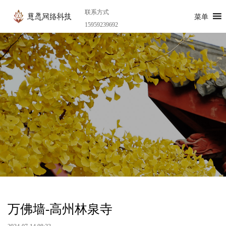
联系方式
菜单
15959239692
万佛墙-高州林泉寺