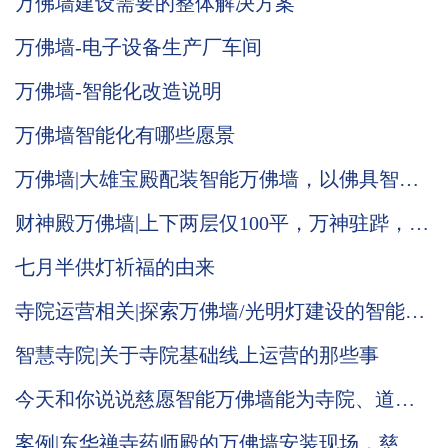
万佛墙建设需要的整体解决方案
万佛墙-电子设备生产厂车间
万佛墙-智能化改造说明
万佛墙智能化有哪些愿景
万佛墙|大雄宝殿配装智能万佛墙，以佛具智
德，光照大殿，普渡人间
财神殿万佛墙|上下两层仅100平，万神驻跸，气
势恢宏！
七月半供灯祈福的由来
寺院运营相关|探索万佛墙/光明灯建设的智能化
归根结底是做好触点营销
智慧寺院|关于寺院基础线上运营的那些事
今天和你说说慈愿智能万佛墙能为寺院、道观
带来哪些改变
案例|东华禅寺药师殿的万佛墙安装现场，慈愿