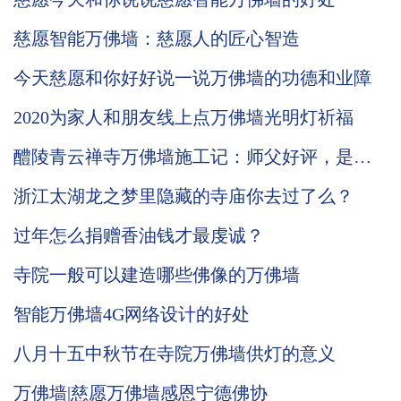
慈愿智能万佛墙：慈愿人的匠心智造
今天慈愿和你好好说一说万佛墙的功德和业障
2020为家人和朋友线上点万佛墙光明灯祈福
醴陵青云禅寺万佛墙施工记：师父好评，是我
们前行的动力，功德无量！
浙江太湖龙之梦里隐藏的寺庙你去过了么？
过年怎么捐赠香油钱才最虔诚？
寺院一般可以建造哪些佛像的万佛墙
智能万佛墙4G网络设计的好处
八月十五中秋节在寺院万佛墙供灯的意义
万佛墙|慈愿万佛墙感恩宁德佛协