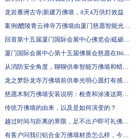
工作人员带您现场观看
龙岩雁洲古寺|新建万佛墙，8天4万供灯效益
案例|醴陵青云禅寺万佛墙由厦门慈愿智能光明
灯系统负责承建
回首第十五届厦门国际会展中心佛览会|砥砺奋
进中的慈愿期待与您再次相会
厦门国际会展中心第十五届佛展会慈愿在B6区
T021与你相会
从消防安全角度，聊聊供奉智能万佛墙和蜡烛
台的改进优势
龙之梦卧龙寺万佛墙前供奉光明心愿灯有感：
礼佛在人，供灯在心
慈愿木制万佛墙安装说明：检查和涂漆这两步
缺一不可！
传统万佛墙的由来，以及是如何演变的？
越过时间与距离的界限，足不出户即可礼佛敬
神。慈愿带你了解智能万佛墙
有客户问我们铝合金万佛墙材质怎么样，今天