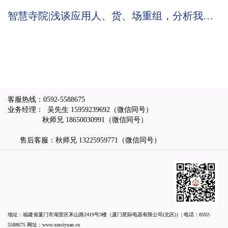
我们就详细的为你介绍下吧
智慧寺院|浅谈应用人、货、场重组，分析我们
慈愿为什么这么做智能万佛墙和现代化寺院建
设云平台？
客服热线：
0592-5588675
业务经理： 吴先生
15959239692
（微信同号）
秋师兄
18650030991
（微信同号）
售后客服：秋师兄
13225959771
（微信同号）
地址：福建省厦门市湖里区禾山路2419号3楼（厦门星际电器有限公司(北区)）| 电话：
0592-
5588675
网址：
www.xmciyuan.cn