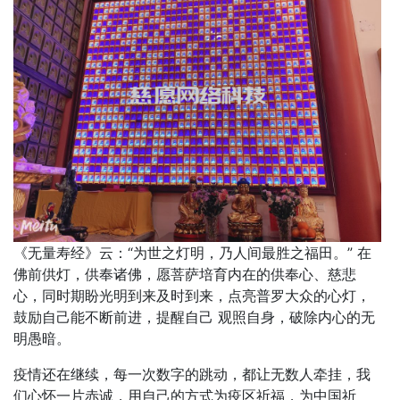
《无量寿经》云：“为世之灯明，乃人间最胜之福田。” 在
佛前供灯，供奉诸佛，愿菩萨培育内在的供奉心、慈悲
心，同时期盼光明到来及时到来，点亮普罗大众的心灯，
鼓励自己能不断前进，提醒自己 观照自身，破除内心的无
明愚暗。
疫情还在继续，每一次数字的跳动，都让无数人牵挂，我
们心怀一片赤诚，用自己的方式为疫区祈福，为中国祈