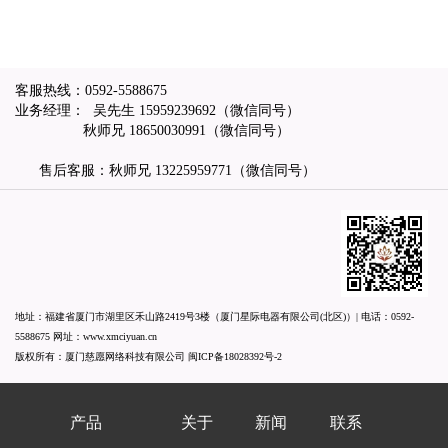
客服热线：
0592-5588675
业务经理： 吴先生
15959239692
（微信同号）
秋师兄
18650030991
（微信同号）
售后客服：秋师兄
13225959771
（微信同号）
地址：福建省厦门市湖里区禾山路2419号3楼（厦门星际电器有限公司(北区)）| 电话：
0592-
5588675
网址：
www.xmciyuan.cn
版权所有：厦门慈愿网络科技有限公司
闽ICP备18028392号-2
产品
关于
新闻
联系