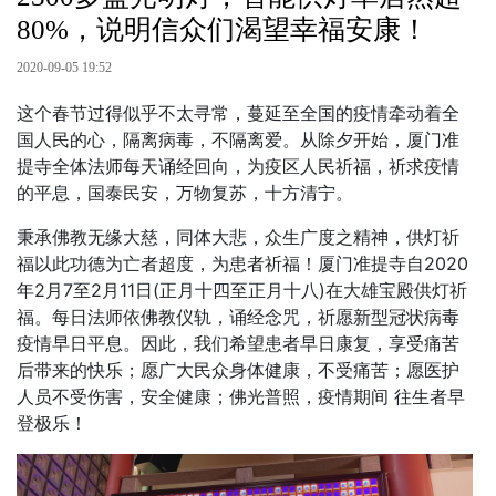
80%，说明信众们渴望幸福安康！
2020-09-05 19:52
这个春节过得似乎不太寻常，蔓延至全国的疫情牵动着全
国人民的心，隔离病毒，不隔离爱。从除夕开始，厦门准
提寺全体法师每天诵经回向，为疫区人民祈福，祈求疫情
的平息，国泰民安，万物复苏，十方清宁。
秉承佛教无缘大慈，同体大悲，众生广度之精神，供灯祈
福以此功德为亡者超度，为患者祈福！厦门准提寺自2020
年2月7至2月11日(正月十四至正月十八)在大雄宝殿供灯祈
福。每日法师依佛教仪轨，诵经念咒，祈愿新型冠状病毒
疫情早日平息。因此，我们希望患者早日康复，享受痛苦
后带来的快乐；愿广大民众身体健康，不受痛苦；愿医护
人员不受伤害，安全健康；佛光普照，疫情期间 往生者早
登极乐！