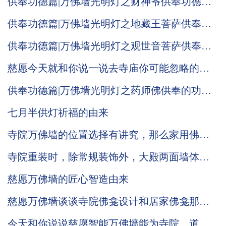
供奉功德篇|万佛墙光明灯之财神爷供奉功德意
义！
供奉功德篇|万佛墙光明灯之地藏王菩萨供奉功
德意义！
供奉功德篇|万佛墙光明灯之观世音菩萨供奉的
功德意义！
慈愿今天就和你说一说去寺庙你可能忽略的小
细节
供奉功德篇|万佛墙光明灯之药师佛供奉的功德
意义！
七月半供灯祈福的由来
寺院万佛墙的位置选择有讲究，那么家用佛龛
是否也有不为人知的摆放小细节
寺院重装时，除常规装饰外，大殿两面墙体的
装修确实可以考虑万佛墙
慈愿万佛墙的匠心智造由来
慈愿万佛墙谈谈寺院佛龛设计和居家佛龛那些
小常识
今天和你说说慈愿智能万佛墙能为寺院、道观