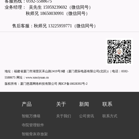
客服热线：
0592-5588675
业务经理： 吴先生
15959239692
（微信同号）
秋师兄
18650030991
（微信同号）
售后客服：秋师兄
13225959771
（微信同号）
地址：福建省厦门市湖里区禾山路2419号3楼（厦门星际电器有限公司(北区)）| 电话：
0592-
5588675
网址：
www.xmciyuan.cn
版权所有：厦门慈愿网络科技有限公司
闽ICP备18028392号-2
产品
关于
新闻
联系
智能万佛墙
关于我们
公司资讯
联系方式
寺院管理软件
智能骨灰存放架