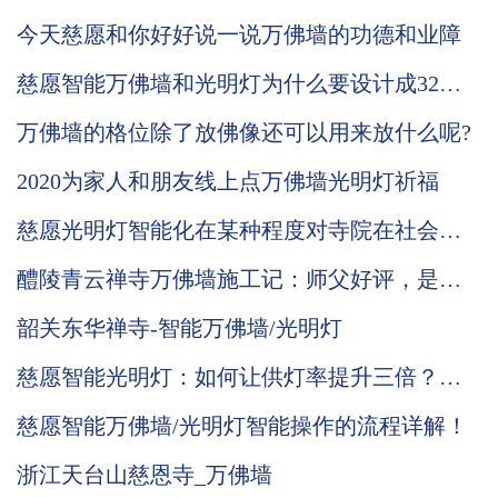
进中的慈愿期待与您再次相会
今天慈愿和你好好说一说万佛墙的功德和业障
慈愿智能万佛墙和光明灯为什么要设计成32种
可变颜色灯板，3种颜色的公示姓名牌？
万佛墙的格位除了放佛像还可以用来放什么呢?
2020为家人和朋友线上点万佛墙光明灯祈福
慈愿光明灯智能化在某种程度对寺院在社会中
发挥的功能起到促进的作用
醴陵青云禅寺万佛墙施工记：师父好评，是我
们前行的动力，功德无量！
韶关东华禅寺-智能万佛墙/光明灯
慈愿智能光明灯：如何让供灯率提升三倍？五
大优势，七大价值！
慈愿智能万佛墙/光明灯智能操作的流程详解！
浙江天台山慈恩寺_万佛墙