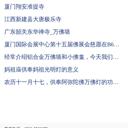
厦门翔安准提寺
江西新建县大唐极乐寺
广东韶关东华禅寺_万佛墙
厦门国际会展中心第十五届佛展会慈愿在B6区
T021与你相会
经常介绍铝合金万佛墙和小佛龛，今天我们来
讲讲慈愿智能木制万佛墙的材质和工艺。
妈祖庙供奉妈祖光明灯的意义
农历十一月十七，供奉阿弥陀佛万佛灯的功德
意义