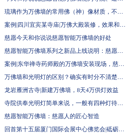
带来哪些改变
琉璃作为万佛墙的常用佛（神）像材质，不仅
有它本身的材质优势还有佛家自身的内涵
案例|四川宜宾某寺庙|万佛大殿装修，效果和效
益兼具
慈愿今天和你说说慈愿智能万佛墙的好处
慈愿智能万佛墙系列之新品上线说明：慈愿三
款标准品光明灯柱（塔）
案例|东华禅寺药师殿的万佛墙安装现场，慈愿
工作人员带您现场观看
万佛墙和光明灯的区别？确实有时分不清楚，
慈愿今天说道说道
龙岩雁洲古寺|新建万佛墙，8天4万供灯效益
寺院供奉光明灯简单来说，一般有四种灯待由
信众供奉，他们的功德意义还有信众发愿常念
慈愿智能万佛墙：慈愿人的匠心智造
慈愿在这里做个说明
回首第十五届厦门国际会展中心佛览会|砥砺奋