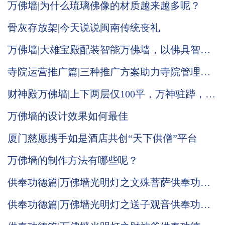
万佛墙|为什么琉璃佛像的材质越来越多呢？
骨灰存放架|今天说说闽南传统丧礼
万佛墙|大雄宝殿配装智能万佛墙，以佛具智
德，光照大殿，普渡人间
寺院运营推广篇|三种推广方案助力寺院管理系
统运营
财神殿万佛墙|上下两层仅100平，万神驻跸，气
势恢宏！
万佛墙的设计效果如何最佳
厦门慈愿携手如是酒店共创“天下供僧”平台
万佛墙的制作方法有哪些呢？
供奉功德篇|万佛墙光明灯之文殊菩萨供奉功德
意义！
供奉功德篇|万佛墙光明灯之送子观音供奉功德
意义！