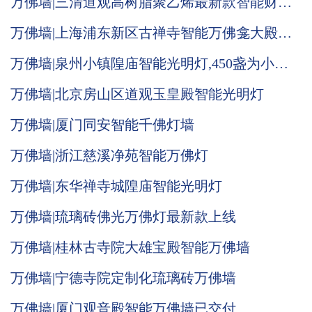
万佛墙|三清道观高树脂聚乙烯最新款智能财神
光明灯
万佛墙|上海浦东新区古禅寺智能万佛龛大殿施
工现场
万佛墙|泉州小镇隍庙智能光明灯,450盏为小宫
庙喝彩增收
万佛墙|北京房山区道观玉皇殿智能光明灯
万佛墙|厦门同安智能千佛灯墙
万佛墙|浙江慈溪净苑智能万佛灯
万佛墙|东华禅寺城隍庙智能光明灯
万佛墙|琉璃砖佛光万佛灯最新款上线
万佛墙|桂林古寺院大雄宝殿智能万佛墙
万佛墙|宁德寺院定制化琉璃砖万佛墙
万佛墙|厦门观音殿智能万佛墙已交付