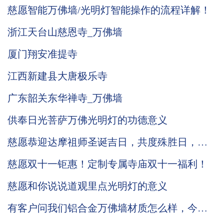
大优势，七大价值！
慈愿智能万佛墙/光明灯智能操作的流程详解！
浙江天台山慈恩寺_万佛墙
厦门翔安准提寺
江西新建县大唐极乐寺
广东韶关东华禅寺_万佛墙
供奉日光菩萨万佛光明灯的功德意义
慈愿恭迎达摩祖师圣诞吉日，共度殊胜日，传
递法喜，增福增慧！
慈愿双十一钜惠！定制专属寺庙双十一福利！
慈愿和你说说道观里点光明灯的意义
有客户问我们铝合金万佛墙材质怎么样，今天
我们就详细的为你介绍下吧