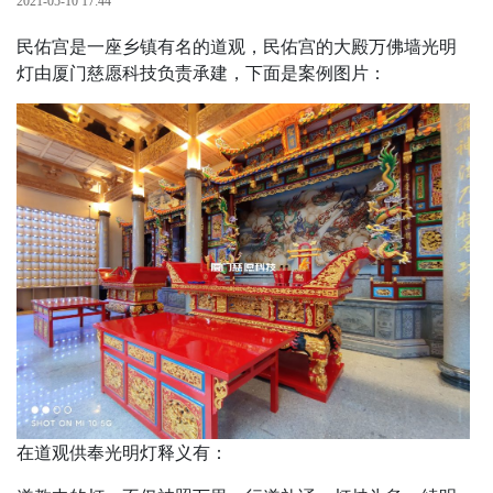
2021-05-10 17:44
民佑宫是一座乡镇有名的道观，民佑宫的大殿万佛墙光明
灯由厦门慈愿科技负责承建，下面是案例图片：
在道观供奉光明灯释义有：