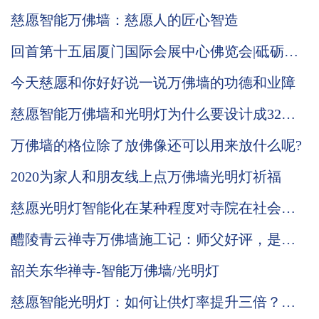
信众供奉，他们的功德意义还有信众发愿常念
慈愿智能万佛墙：慈愿人的匠心智造
慈愿在这里做个说明
回首第十五届厦门国际会展中心佛览会|砥砺奋
进中的慈愿期待与您再次相会
今天慈愿和你好好说一说万佛墙的功德和业障
慈愿智能万佛墙和光明灯为什么要设计成32种
可变颜色灯板，3种颜色的公示姓名牌？
万佛墙的格位除了放佛像还可以用来放什么呢?
2020为家人和朋友线上点万佛墙光明灯祈福
慈愿光明灯智能化在某种程度对寺院在社会中
发挥的功能起到促进的作用
醴陵青云禅寺万佛墙施工记：师父好评，是我
们前行的动力，功德无量！
韶关东华禅寺-智能万佛墙/光明灯
慈愿智能光明灯：如何让供灯率提升三倍？五