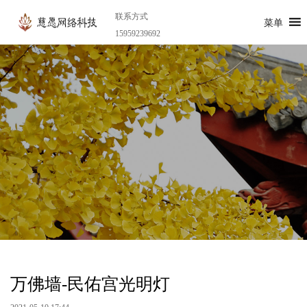
联系方式
菜单
15959239692
万佛墙-民佑宫光明灯