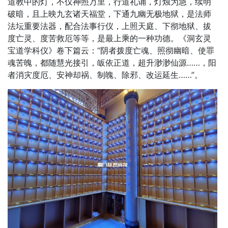
道教中的灯，不仅神照万里，行道礼诵，灯烛为急，续明
破暗，且上映九玄诸天福堂，下通九幽无极地狱，是法师
法坛重要法器，配合法事行仪，上照天庭、下彻地狱、拔
度亡灵、度苦救厄等等，是最上乘的一种功德。《洞玄灵
宝道学科仪》卷下篇云：“阴者拨度亡魂、照彻幽暗、使罪
魂苦魄，都随慧光接引，皈依正道，超升渺渺仙源……，阳
者消灾度厄、安神却祸、制魄、除邪、改运延生……”。