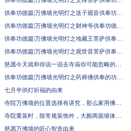
供奉功德篇|万佛墙光明灯之文殊菩萨供奉功德
意义！
供奉功德篇|万佛墙光明灯之送子观音供奉功德
意义！
供奉功德篇|万佛墙光明灯之财神爷供奉功德意
义！
供奉功德篇|万佛墙光明灯之地藏王菩萨供奉功
德意义！
供奉功德篇|万佛墙光明灯之观世音菩萨供奉的
功德意义！
慈愿今天就和你说一说去寺庙你可能忽略的小
细节
供奉功德篇|万佛墙光明灯之药师佛供奉的功德
意义！
七月半供灯祈福的由来
寺院万佛墙的位置选择有讲究，那么家用佛龛
是否也有不为人知的摆放小细节
寺院重装时，除常规装饰外，大殿两面墙体的
装修确实可以考虑万佛墙
慈愿万佛墙的匠心智造由来