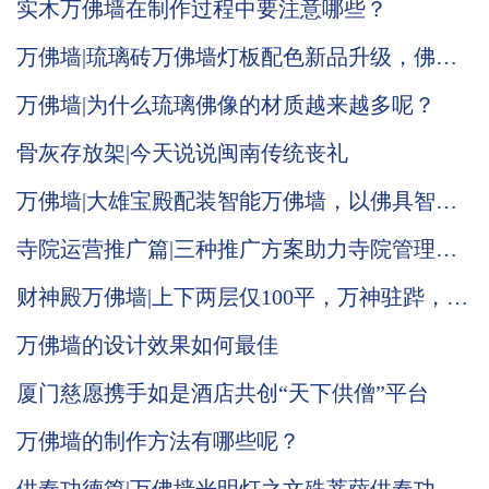
实木万佛墙在制作过程中要注意哪些？
万佛墙|琉璃砖万佛墙灯板配色新品升级，佛光
普照效果显现
万佛墙|为什么琉璃佛像的材质越来越多呢？
骨灰存放架|今天说说闽南传统丧礼
万佛墙|大雄宝殿配装智能万佛墙，以佛具智
德，光照大殿，普渡人间
寺院运营推广篇|三种推广方案助力寺院管理系
统运营
财神殿万佛墙|上下两层仅100平，万神驻跸，气
势恢宏！
万佛墙的设计效果如何最佳
厦门慈愿携手如是酒店共创“天下供僧”平台
万佛墙的制作方法有哪些呢？