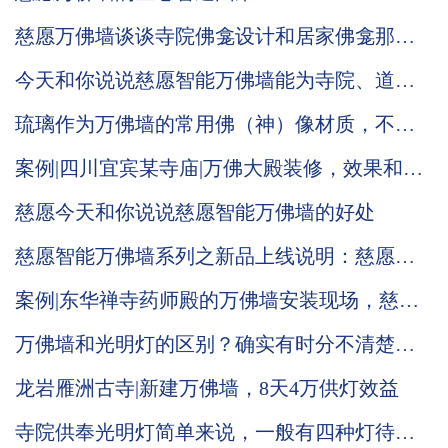
慈愿万佛墙谈谈寺院佛龛设计和居家佛龛那些
小常识
今天和你说说慈愿智能万佛墙能为寺院、道观
带来哪些改变
琉璃作为万佛墙的常用佛（神）像材质，不仅
有它本身的材质优势还有佛家自身的内涵
案例|四川宜宾某寺庙|万佛大殿装修，效果和效
益兼具
慈愿今天和你说说慈愿智能万佛墙的好处
慈愿智能万佛墙系列之新品上线说明：慈愿三
款标准品光明灯柱（塔）
案例|东华禅寺药师殿的万佛墙安装现场，慈愿
工作人员带您现场观看
万佛墙和光明灯的区别？确实有时分不清楚，
慈愿今天说道说道
龙岩雁洲古寺|新建万佛墙，8天4万供灯效益
寺院供奉光明灯简单来说，一般有四种灯待由