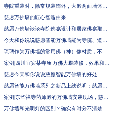
是否也有不为人知的摆放小细节
寺院重装时，除常规装饰外，大殿两面墙体的
装修确实可以考虑万佛墙
慈愿万佛墙的匠心智造由来
慈愿万佛墙谈谈寺院佛龛设计和居家佛龛那些
小常识
今天和你说说慈愿智能万佛墙能为寺院、道观
带来哪些改变
琉璃作为万佛墙的常用佛（神）像材质，不仅
有它本身的材质优势还有佛家自身的内涵
案例|四川宜宾某寺庙|万佛大殿装修，效果和效
益兼具
慈愿今天和你说说慈愿智能万佛墙的好处
慈愿智能万佛墙系列之新品上线说明：慈愿三
款标准品光明灯柱（塔）
案例|东华禅寺药师殿的万佛墙安装现场，慈愿
工作人员带您现场观看
万佛墙和光明灯的区别？确实有时分不清楚，
慈愿今天说道说道