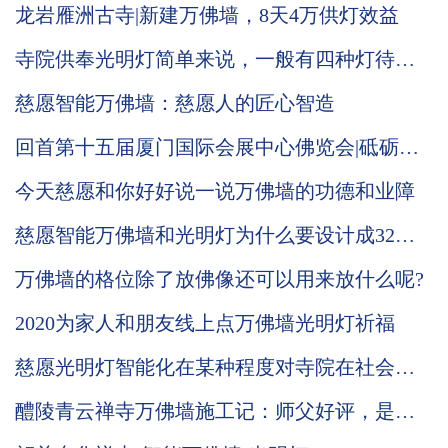
龙岩雁洲古寺|新建万佛墙，8天4万供灯效益
寺院供奉光明灯简单来说，一般有四种灯待由
信众供奉，他们的功德意义还有信众发愿常念
慈愿智能万佛墙：慈愿人的匠心智造
慈愿在这里做个说明
回首第十五届厦门国际会展中心佛览会|砥砺奋
进中的慈愿期待与您再次相会
今天慈愿和你好好说一说万佛墙的功德和业障
慈愿智能万佛墙和光明灯为什么要设计成32种
可变颜色灯板，3种颜色的公示姓名牌？
万佛墙的格位除了放佛像还可以用来放什么呢?
2020为家人和朋友线上点万佛墙光明灯祈福
慈愿光明灯智能化在某种程度对寺院在社会中
发挥的功能起到促进的作用
醴陵青云禅寺万佛墙施工记：师父好评，是我
们前行的动力，功德无量！