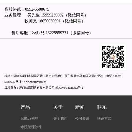
客服热线：
0592-5588675
业务经理： 吴先生
15959239692
（微信同号）
秋师兄
18650030991
（微信同号）
售后客服：秋师兄
13225959771
（微信同号）
地址：福建省厦门市湖里区禾山路2419号3楼（厦门星际电器有限公司(北区)）| 电话：
0592-
5588675
网址：
www.xmciyuan.cn
版权所有：厦门慈愿网络科技有限公司
闽ICP备18028392号-2
产品
关于
新闻
联系
智能万佛墙
关于我们
公司资讯
联系方式
寺院管理软件