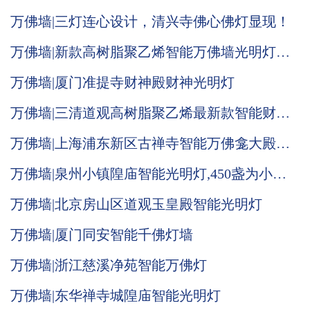
万佛墙|三灯连心设计，清兴寺佛心佛灯显现！
万佛墙|新款高树脂聚乙烯智能万佛墙光明灯推
荐
万佛墙|厦门准提寺财神殿财神光明灯
万佛墙|三清道观高树脂聚乙烯最新款智能财神
光明灯
万佛墙|上海浦东新区古禅寺智能万佛龛大殿施
工现场
万佛墙|泉州小镇隍庙智能光明灯,450盏为小宫
庙喝彩增收
万佛墙|北京房山区道观玉皇殿智能光明灯
万佛墙|厦门同安智能千佛灯墙
万佛墙|浙江慈溪净苑智能万佛灯
万佛墙|东华禅寺城隍庙智能光明灯