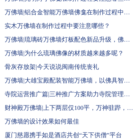
题
万佛墙|铝合金智能万佛墙佛龛在制作过程中要
注重哪些
实木万佛墙在制作过程中要注意哪些？
万佛墙|琉璃砖万佛墙灯板配色新品升级，佛光
普照效果显现
万佛墙|为什么琉璃佛像的材质越来越多呢？
骨灰存放架|今天说说闽南传统丧礼
万佛墙|大雄宝殿配装智能万佛墙，以佛具智
德，光照大殿，普渡人间
寺院运营推广篇|三种推广方案助力寺院管理系
统运营
财神殿万佛墙|上下两层仅100平，万神驻跸，气
势恢宏！
万佛墙的设计效果如何最佳
厦门慈愿携手如是酒店共创“天下供僧”平台