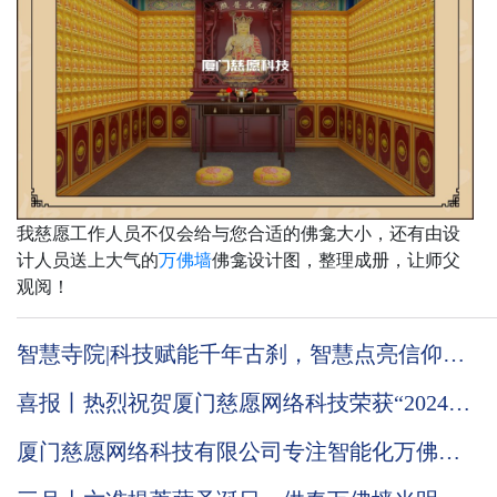
我慈愿工作人员不仅会给与您合适的佛龛大小，还有由设
计人员送上大气的
万佛墙
佛龛设计图，整理成册，让师父
观阅！
智慧寺院|科技赋能千年古刹，智慧点亮信仰之
光
喜报丨热烈祝贺厦门慈愿网络科技荣获“2024国
家级高新技术企业”称号
厦门慈愿网络科技有限公司专注智能化万佛墙
的技术优势到底在哪里