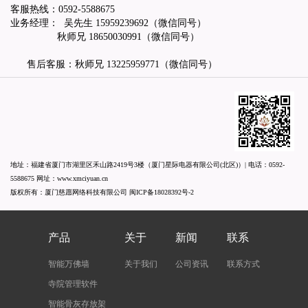
客服热线：
0592-5588675
业务经理： 吴先生
15959239692
（微信同号）
秋师兄
18650030991
（微信同号）
售后客服：秋师兄
13225959771
（微信同号）
地址：福建省厦门市湖里区禾山路2419号3楼（厦门星际电器有限公司(北区)）| 电话：
0592-
5588675
网址：
www.xmciyuan.cn
版权所有：厦门慈愿网络科技有限公司
闽ICP备18028392号-2
产品
关于
新闻
联系
智能万佛墙
关于我们
公司资讯
联系方式
寺院管理软件
智能骨灰存放架