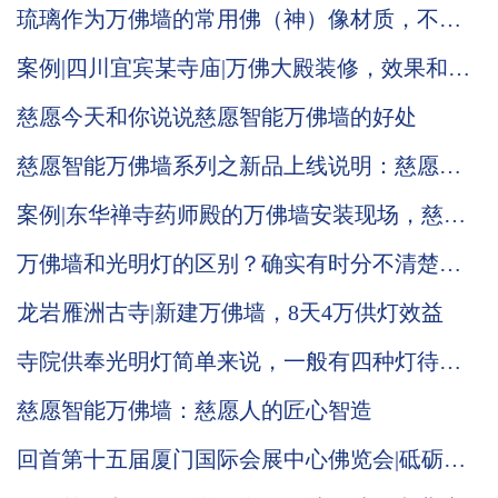
琉璃作为万佛墙的常用佛（神）像材质，不仅
有它本身的材质优势还有佛家自身的内涵
案例|四川宜宾某寺庙|万佛大殿装修，效果和效
益兼具
慈愿今天和你说说慈愿智能万佛墙的好处
慈愿智能万佛墙系列之新品上线说明：慈愿三
款标准品光明灯柱（塔）
案例|东华禅寺药师殿的万佛墙安装现场，慈愿
工作人员带您现场观看
万佛墙和光明灯的区别？确实有时分不清楚，
慈愿今天说道说道
龙岩雁洲古寺|新建万佛墙，8天4万供灯效益
寺院供奉光明灯简单来说，一般有四种灯待由
信众供奉，他们的功德意义还有信众发愿常念
慈愿智能万佛墙：慈愿人的匠心智造
慈愿在这里做个说明
回首第十五届厦门国际会展中心佛览会|砥砺奋
进中的慈愿期待与您再次相会