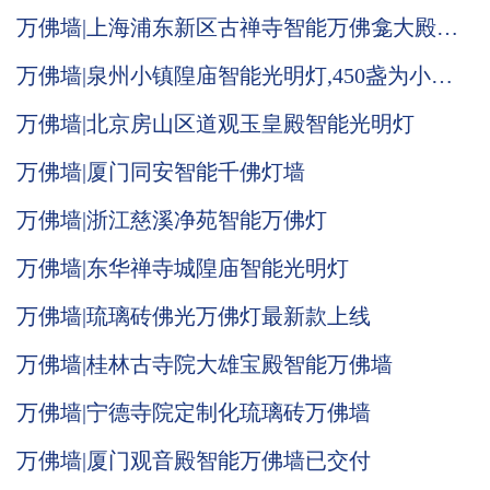
光明灯
万佛墙|上海浦东新区古禅寺智能万佛龛大殿施
工现场
万佛墙|泉州小镇隍庙智能光明灯,450盏为小宫
庙喝彩增收
万佛墙|北京房山区道观玉皇殿智能光明灯
万佛墙|厦门同安智能千佛灯墙
万佛墙|浙江慈溪净苑智能万佛灯
万佛墙|东华禅寺城隍庙智能光明灯
万佛墙|琉璃砖佛光万佛灯最新款上线
万佛墙|桂林古寺院大雄宝殿智能万佛墙
万佛墙|宁德寺院定制化琉璃砖万佛墙
万佛墙|厦门观音殿智能万佛墙已交付