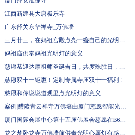
厦门翔安准提寺
江西新建县大唐极乐寺
广东韶关东华禅寺_万佛墙
三月廿三，在妈祖宫殿点亮一盏自己的光明灯
有何意义
妈祖庙供奉妈祖光明灯的意义
慈愿恭迎达摩祖师圣诞吉日，共度殊胜日，传
递法喜，增福增慧！
慈愿双十一钜惠！定制专属寺庙双十一福利！
慈愿和你说说道观里点光明灯的意义
案例|醴陵青云禅寺万佛墙由厦门慈愿智能光明
灯系统负责承建
厦门国际会展中心第十五届佛展会慈愿在B6区
T021与你相会
龙之梦卧龙寺万佛墙前供奉光明心愿灯有感：