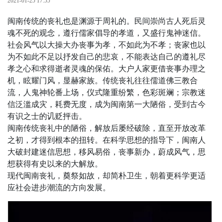
2021-01-25 17:55
闽南传统的丧礼也是渊源于周礼的。民间崇尚古人死后灵
魂不死的观念，遵行儒家倡导的孝道，又盛行鬼神迷信。
社会风气以大操大办丧事为孝，不如此为不孝；丧家也以
为不如此不足以抒发自己的悲哀，不能表达自己的遵礼尽
孝之心和求得逝者灵魂的保佑。大户人家更借丧事办理之
机，眩耀门风，显赫家族。传统丧礼往往儒道佛三教合
流，人鬼神轮番上场，仪式隆重纷繁，色彩斑斓；宗教迷
信泛滥成灾，耗费无度，成为闽南第一大陋俗，受到古今
有识之士的讥贬抨击。
闽南传统丧礼中的陋俗，解放后屡经破除，直至开放改革
之初，才得到根本的扭转。在科学思想的指导下，闽南人
大破封建迷信思想，移风易俗，丧事新办，蔚成风气，思
想获得有史以来的大解放。
现代闽南丧礼，奠祭如故，却简朴卫生，朝着更科学更适
应社会进步潮流的方向发展。