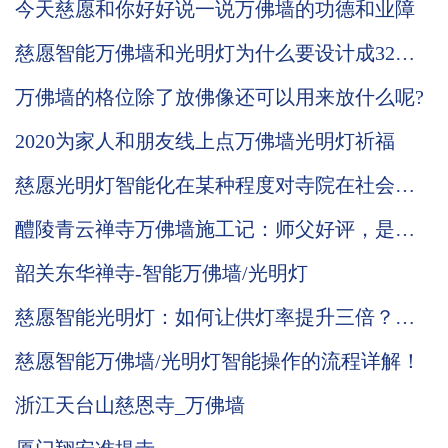
今天慈愿和你好好说一说万佛墙的功德和业障
慈愿智能万佛墙和光明灯为什么要设计成32种
可变颜色灯板，3种颜色的公示姓名牌？
万佛墙的格位除了放佛像还可以用来放什么呢?
2020为家人和朋友线上点万佛墙光明灯祈福
慈愿光明灯智能化在某种程度对寺院在社会中
发挥的功能起到促进的作用
醴陵青云禅寺万佛墙施工记：师父好评，是我
们前行的动力，功德无量！
韶关东华禅寺-智能万佛墙/光明灯
慈愿智能光明灯：如何让供灯率提升三倍？五
大优势，七大价值！
慈愿智能万佛墙/光明灯智能操作的流程详解！
浙江天台山慈恩寺_万佛墙