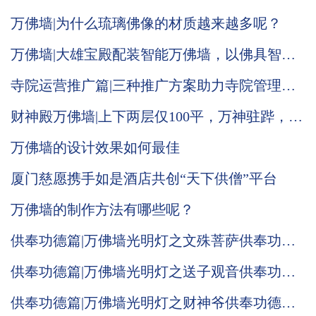
普照效果显现
万佛墙|为什么琉璃佛像的材质越来越多呢？
万佛墙|大雄宝殿配装智能万佛墙，以佛具智
德，光照大殿，普渡人间
寺院运营推广篇|三种推广方案助力寺院管理系
统运营
财神殿万佛墙|上下两层仅100平，万神驻跸，气
势恢宏！
万佛墙的设计效果如何最佳
厦门慈愿携手如是酒店共创“天下供僧”平台
万佛墙的制作方法有哪些呢？
供奉功德篇|万佛墙光明灯之文殊菩萨供奉功德
意义！
供奉功德篇|万佛墙光明灯之送子观音供奉功德
意义！
供奉功德篇|万佛墙光明灯之财神爷供奉功德意