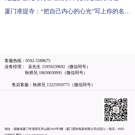
礼佛在人，供灯在心
厦门准提寺：“把自己内心的心光”写上你的名字
放在佛前长久供养
客服热线：
0592-5588675
业务经理： 吴先生
15959239692
（微信同号）
秋师兄
18650030991
（微信同号）
售后客服：秋师兄
13225959771
（微信同号）
地址：福建省厦门市湖里区禾山路2419号3楼（厦门星际电器有限公司(北区)）| 电话：
0592-
5588675
网址：
www.xmciyuan.cn