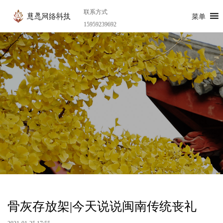
联系方式
菜单
15959239692
骨灰存放架|今天说说闽南传统丧礼