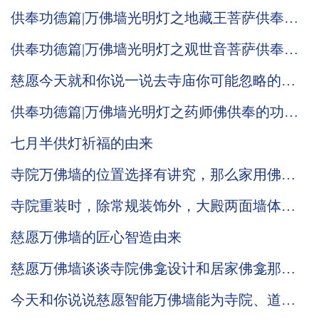
义！
供奉功德篇|万佛墙光明灯之地藏王菩萨供奉功
德意义！
供奉功德篇|万佛墙光明灯之观世音菩萨供奉的
功德意义！
慈愿今天就和你说一说去寺庙你可能忽略的小
细节
供奉功德篇|万佛墙光明灯之药师佛供奉的功德
意义！
七月半供灯祈福的由来
寺院万佛墙的位置选择有讲究，那么家用佛龛
是否也有不为人知的摆放小细节
寺院重装时，除常规装饰外，大殿两面墙体的
装修确实可以考虑万佛墙
慈愿万佛墙的匠心智造由来
慈愿万佛墙谈谈寺院佛龛设计和居家佛龛那些
小常识
今天和你说说慈愿智能万佛墙能为寺院、道观
带来哪些改变