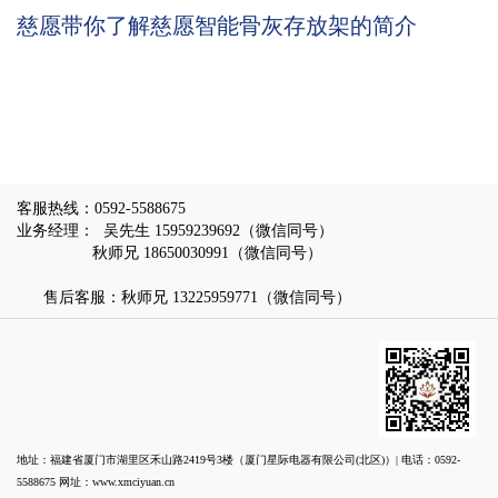
高逝者家属思念故人体验感
慈愿带你了解慈愿智能骨灰存放架的简介
客服热线：
0592-5588675
业务经理： 吴先生
15959239692
（微信同号）
秋师兄
18650030991
（微信同号）
售后客服：秋师兄
13225959771
（微信同号）
地址：福建省厦门市湖里区禾山路2419号3楼（厦门星际电器有限公司(北区)）| 电话：
0592-
5588675
网址：
www.xmciyuan.cn