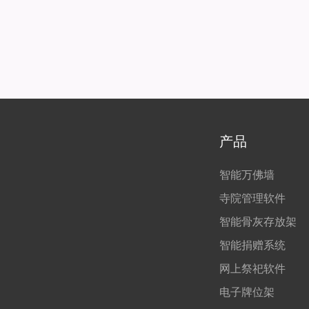
产品
智能万佛墙
寺院管理软件
智能骨灰存放架
智能捐赠系统
网上祭祀软件
电子牌位架